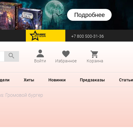
Подробнее
+7 800 500-31-36
перейти на Zvezda
Войти
Избранное
Корзина
дели
Хиты
Новинки
Предзаказы
Статьи
ons: Громовой бургер