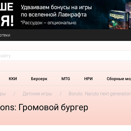
отеки
ККИ
Берсерк
MTG
НРИ
Сборные мо
гры
Детские игры
Boruto. Naruto next generati
tions: Громовой бургер