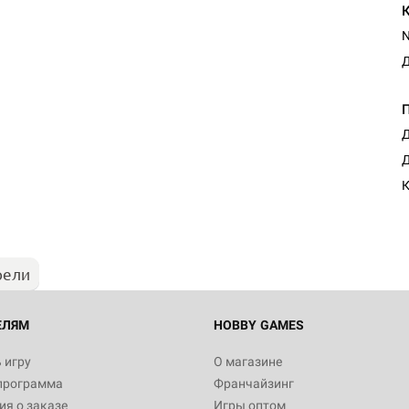
N
Д
Д
Д
К
рели
ЕЛЯМ
HOBBY GAMES
 игру
О магазине
программа
Франчайзинг
я о заказе
Игры оптом