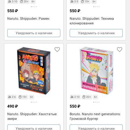
2-10
20+
6+
2-5
15+
6+
550 ₽
550 ₽
Naruto. Shippuden: Рамен
Naruto. Shippuden: Техника
клонирования
Уведомить о наличии
Уведомить о наличии
2-6
15+
6+
2-10
20+
6+
490 ₽
550 ₽
Naruto. Shippuden: Хвостатые
Boruto. Naruto next generations:
звери
Громовой бургер
Уведомить о наличии
Уведомить о наличии