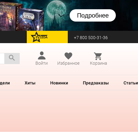
Подробнее
+7 800 500-31-36
перейти на Zvezda
Войти
Избранное
Корзина
дели
Хиты
Новинки
Предзаказы
Статьи