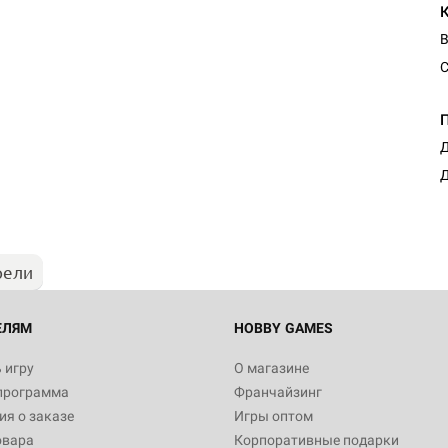
B
С
Д
Д
рели
ЕЛЯМ
HOBBY GAMES
 игру
О магазине
программа
Франчайзинг
я о заказе
Игры оптом
овара
Корпоративные подарки