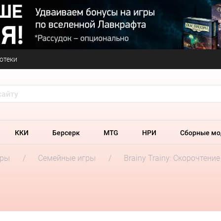
отеки
ККИ
Берсерк
MTG
НРИ
Сборные мо
гры
Семейные игры
Brainy Trainy: Скорочтение