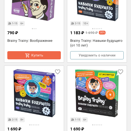
1-15
6+
2-15
10+
790 ₽
1 183 ₽
1 690 ₽
-30%
Brainy Trainy: Воображение
Brainy Trainy: Навыки будущего
(от 10 лет)
Купить
Уведомить о наличии
2-15
8+
1-15
6+
1 690 ₽
1 690 ₽