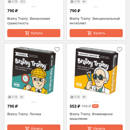
1-15
12+
1-15
6+
790 ₽
790 ₽
Brainy Trainy: Финансовая
Brainy Trainy: Эмоциональный
грамотность
интеллект
Купить
Купить
1-15
6+
1-15
8+
790 ₽
553 ₽
790 ₽
-30%
Brainy Trainy: Логика
Brainy Trainy: Инженерное
мышление
Купить
Купить