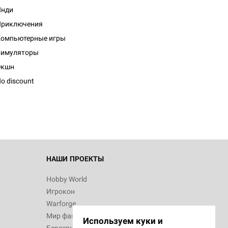
Инди
Приключения
Компьютерные игры
Симуляторы
d Журнал
Экшн
к: Братья
o discount
d Звёздные
НАШИ ПРОЕКТЫ
Hobby World
Игрокон
d Сумерки
Warforge
: Грозовой
Мир фантастики
Используем куки и