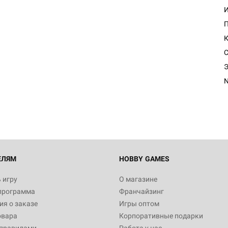
Настольная игра Hobby Worl
"Мир фантастики. Спецвыпус
Стругацкие"
N
1 490
Настольная игра Hobby Worl
империи: Боевая тревога
799
ЕЛЯМ
HOBBY GAMES
 игру
О магазине
программа
Франчайзинг
Настольная игра Hobby Worl
я о заказе
Игры оптом
империи. Четвёртая редакция
овара
Корпоративные подарки
Рубеж
12 990