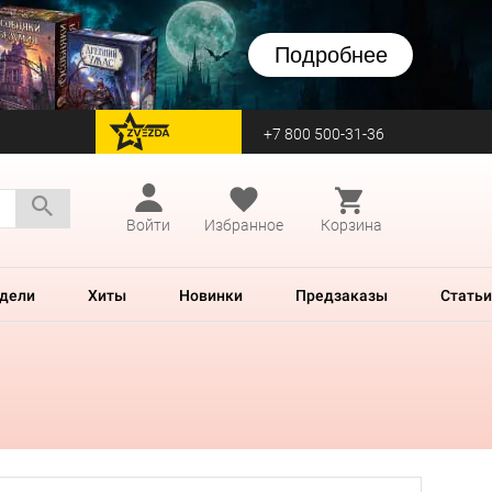
Подробнее
+7 800 500-31-36
перейти на Zvezda
Войти
Избранное
Корзина
дели
Хиты
Новинки
Предзаказы
Статьи