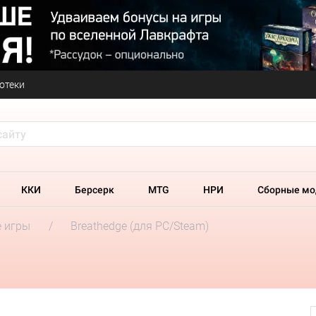
отеки
ККИ
Берсерк
MTG
НРИ
Сборные мо
 игры
Breathedge (для PC/Steam)