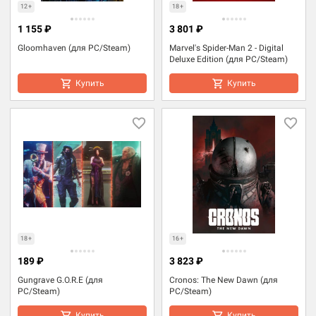
12+
18+
1 155 ₽
3 801 ₽
Gloomhaven (для PC/Steam)
Marvel's Spider-Man 2 - Digital
Deluxe Edition (для PC/Steam)
Купить
Купить
18+
16+
189 ₽
3 823 ₽
Gungrave G.O.R.E (для
Cronos: The New Dawn (для
PC/Steam)
PC/Steam)
Купить
Купить