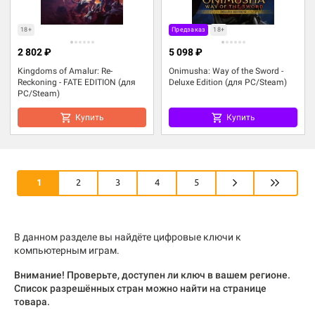
18+
Предзаказ
18+
2 802 ₽
5 098 ₽
Kingdoms of Amalur: Re-
Onimusha: Way of the Sword -
Reckoning - FATE EDITION (для
Deluxe Edition (для PC/Steam)
PC/Steam)
Купить
Купить
1
2
3
4
5
В данном разделе вы найдёте цифровые ключи к
компьютерным играм.
Внимание! Проверьте, доступен ли ключ в вашем регионе.
Список разрешённых стран можно найти на странице
товара.