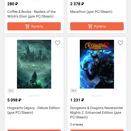
280 ₽
2 378 ₽
Coffee & Boobs - Raiders of the
Marathon (для PC/Steam)
Witch’s Elixir (для PC/Steam)
Купить
Купить
12+
16+
5 098 ₽
1 231 ₽
Hogwarts Legacy - Deluxe Edition
Dungeons & Dragons Neverwinter
(для PC/Steam)
Nights 2: Enhanced Edition (для
PC/Steam)
2 отзыва