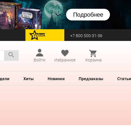
Подробнее
+7 800 500-31-36
перейти на Zvezda
Войти
Избранное
Корзина
дели
Хиты
Новинки
Предзаказы
Статьи
u