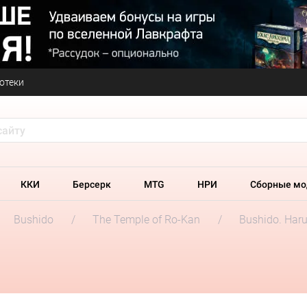
отеки
ККИ
Берсерк
MTG
НРИ
Сборные мо
Bushido
The Temple of Ro-Kan
Bushido. Har