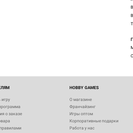
B
T
Настольная игра Hobby Worl
Египта
1 991
М
С
Настольная игра Hobby World
Белая смерть
12 990
ЕЛЯМ
HOBBY GAMES
 игру
О магазине
программа
Франчайзинг
Настольная игра Hobby World
я о заказе
Игры оптом
Сердце роя. Дисплей бустеро
овара
Корпоративные подарки
3 490
 правилами
Работа у нас