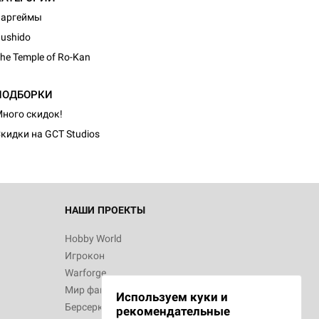
Варгеймы
ushido
he Temple of Ro-Kan
d Монстры
ПОДБОРКИ
ного скидок!
кидки на GCT Studios
 Зомбицид:
НАШИ ПРОЕКТЫ
Hobby World
Игрокон
 Берсерк.
Warforge
в
Мир фантастики
Используем куки и
Берсерк
рекомендательные