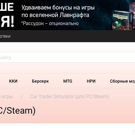
отеки
ККИ
Берсерк
MTG
НРИ
Сборные мо
 игры
Car Trader Simulator (для PC/Steam)
PC/Steam)