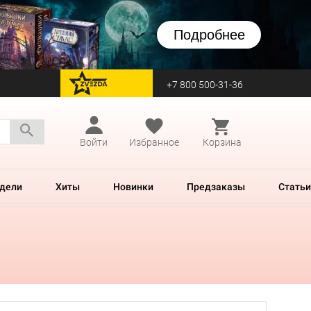
Подробнее
+7 800 500-31-36
перейти на Zvezda
Войти
Избранное
Корзина
дели
Хиты
Новинки
Предзаказы
Статьи