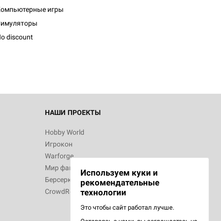
Компьютерные игры
Симуляторы
o discount
НАШИ ПРОЕКТЫ
Hobby World
Игрокон
Warforge
Мир фантастики
Используем куки и
Берсерк
рекомендательные
CrowdRepublic
технологии
Это чтобы сайт работал лучше.