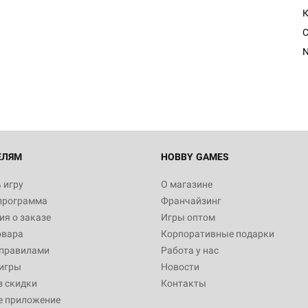
N
ЕЛЯМ
HOBBY GAMES
 игру
О магазине
программа
Франчайзинг
я о заказе
Игры оптом
овара
Корпоративные подарки
 правилами
Работа у нас
игры
Новости
з скидки
Контакты
е приложение