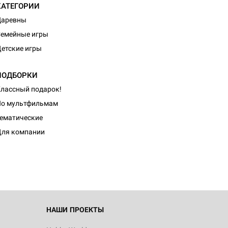
КАТЕГОРИИ
Царевны
емейные игры
етские игры
ПОДБОРКИ
лассный подарок!
По мультфильмам
d Монстры
ематические
ля компании
 Зомбицид:
НАШИ ПРОЕКТЫ