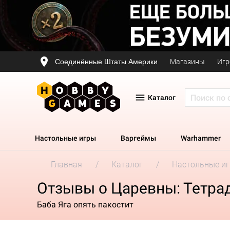
Соединённые Штаты Америки
Магазины
Игр
Каталог
Настольные игры
Варгеймы
Warhammer
Главная
Каталог
Настольные и
Отзывы о Царевны: Тетрад
Баба Яга опять пакостит