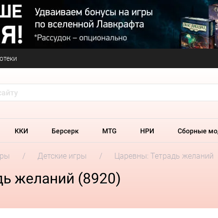
отеки
ККИ
Берсерк
MTG
НРИ
Сборные мо
гры
Детские игры
Царевны: Тетрадь желаний
ь желаний (8920)