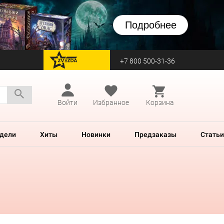
Подробнее
+7 800 500-31-36
перейти на Zvezda
Войти
Избранное
Корзина
дели
Хиты
Новинки
Предзаказы
Статьи