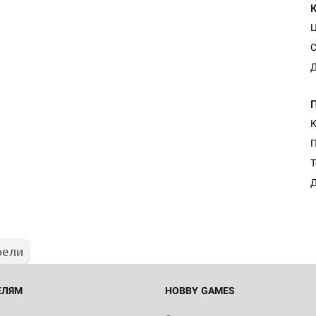
С
Д
К
Настольная игра Hobby Worl
Т
Египта
Д
1 991
рели
Настольная игра Hobby World
Белая смерть
12 990
ЕЛЯМ
HOBBY GAMES