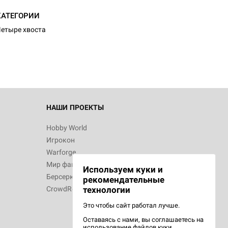
d Журнал
КАТЕГОРИИ
к: Братья
етыре хвоста
d Звёздные
НАШИ ПРОЕКТЫ
Hobby World
Игрокон
d Сумерки
Warforge
: Грозовой
Мир фантастики
Используем куки и
Берсерк
рекомендательные
CrowdRepublic
технологии
Это чтобы сайт работал лучше.
Оставаясь с нами, вы соглашаетесь на
d Ужас
использование
файлов куки.