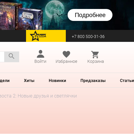
Подробнее
+7 800 500-31-36
перейти на Zvezda
Войти
Избранное
Корзина
дели
Хиты
Новинки
Предзаказы
Статьи
воста 2: Новые друзья и светлячки