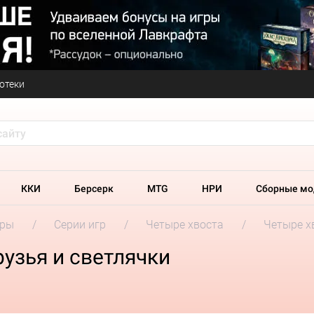
отеки
ККИ
Берсерк
MTG
НРИ
Сборные мо
гры
Серии игр
Четыре хвоста
Четыре х
рузья и светлячки