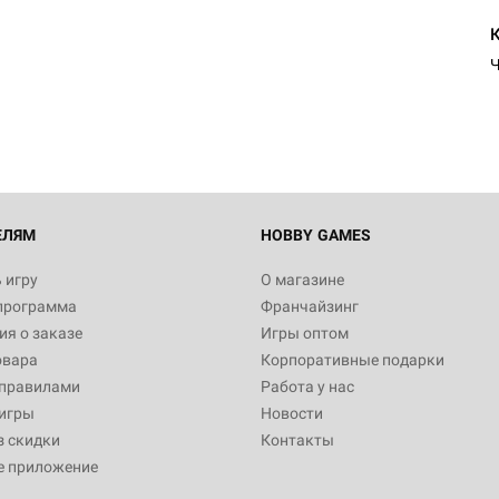
Настольная игра Hobby Worl
"Мир фантастики. Спецвыпус
Стругацкие"
Ч
1 490
Настольная игра Hobby Worl
империи: Боевая тревога
799
ЕЛЯМ
HOBBY GAMES
 игру
О магазине
программа
Франчайзинг
Настольная игра Hobby Worl
я о заказе
Игры оптом
империи. Четвёртая редакция
овара
Корпоративные подарки
Рубеж
12 990
 правилами
Работа у нас
игры
Новости
з скидки
Контакты
е приложение
Настольная игра Hobby Worl