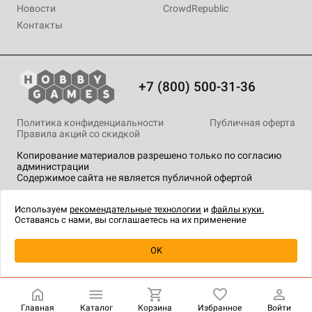
Новости
CrowdRepublic
Контакты
+7 (800) 500-31-36
Политика конфиденциальности
Публичная оферта
Правила акций со скидкой
Копирование материалов разрешено только по согласию
администрации
Содержимое сайта не является публичной офертой
На сайте Hobby Games применяются
рекомендательные
технологии
.
Используем
рекомендательные технологии
и
файлы куки.
Оставаясь с нами, вы соглашаетесь на их применение
Уведомить о наличии
OK
Главная
Каталог
Корзина
Избранное
Войти