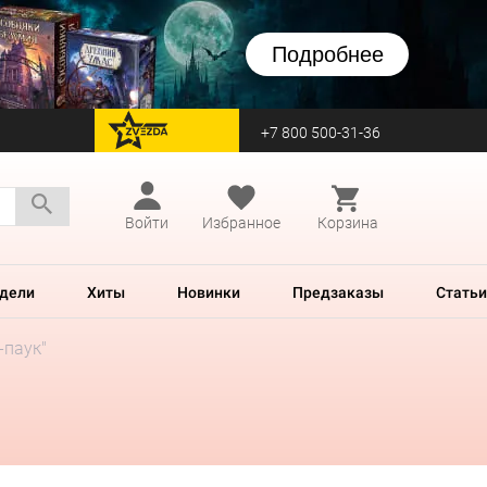
Подробнее
+7 800 500-31-36
перейти на Zvezda
Войти
Избранное
Корзина
дели
Хиты
Новинки
Предзаказы
Статьи
-паук"