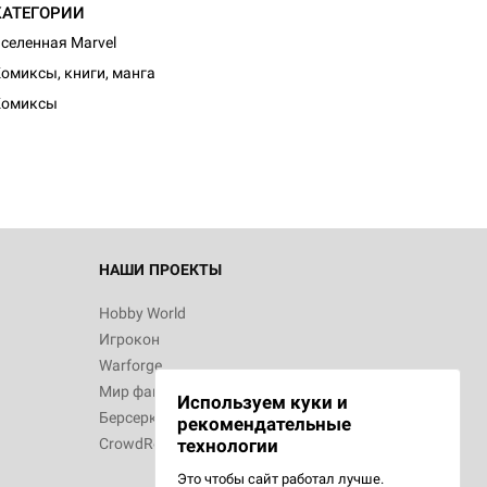
КАТЕГОРИИ
селенная Marvel
омиксы, книги, манга
Комиксы
НАШИ ПРОЕКТЫ
Hobby World
Игрокон
Warforge
Мир фантастики
Используем куки и
Берсерк
рекомендательные
CrowdRepublic
технологии
Это чтобы сайт работал лучше.