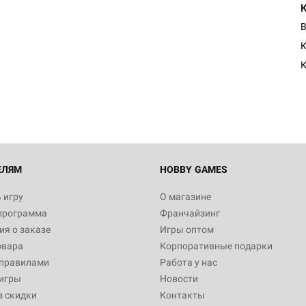
В
К
ЕЛЯМ
HOBBY GAMES
 игру
О магазине
программа
Франчайзинг
я о заказе
Игры оптом
овара
Корпоративные подарки
 правилами
Работа у нас
игры
Новости
з скидки
Контакты