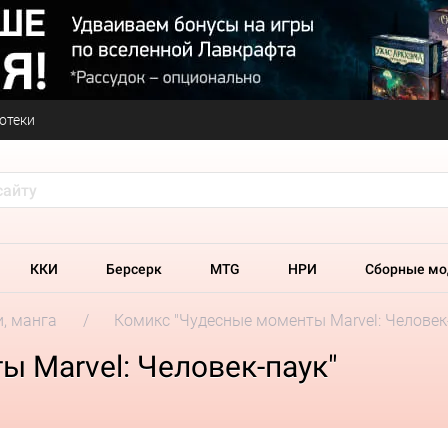
отеки
ККИ
Берсерк
MTG
НРИ
Сборные мо
и, манга
Комикс "Чудесные моменты Marvel: Человек
 Marvel: Человек-паук"