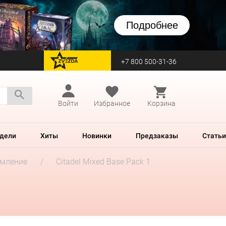
Подробнее
+7 800 500-31-36
перейти на Zvezda
Войти
Избранное
Корзина
дели
Хиты
Новинки
Предзаказы
Статьи
рмление
Citadel Mixed Base Pack 1