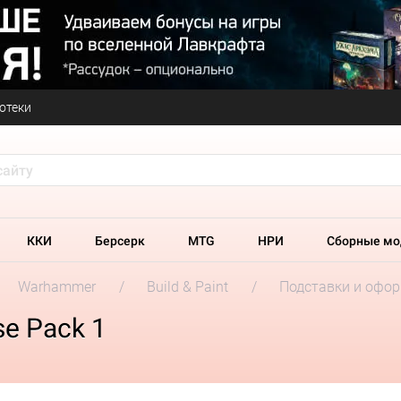
отеки
ККИ
Берсерк
MTG
НРИ
Сборные мо
Warhammer
Build & Paint
Подставки и офо
se Pack 1