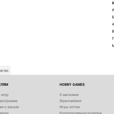
A
П
рели
ЕЛЯМ
HOBBY GAMES
 игру
О магазине
программа
Франчайзинг
я о заказе
Игры оптом
овара
Корпоративные подарки