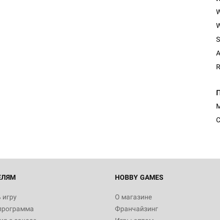
W
S
A
R
Настольная игра Hobby Worl
Египта
М
1 991
С
Настольная игра Hobby World
Белая смерть
12 990
ЕЛЯМ
HOBBY GAMES
 игру
О магазине
программа
Франчайзинг