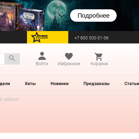
Подробнее
+7 800 500-31-36
перейти на Zvezda
Войти
Избранное
Корзина
дели
Хиты
Новинки
Предзаказы
Статьи
h edition