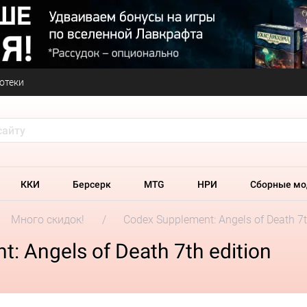
отеки
ККИ
Берсерк
MTG
НРИ
Сборные мо
Много скидок!
Codex Supplement: Angels of Death 7t
 Angels of Death 7th edition