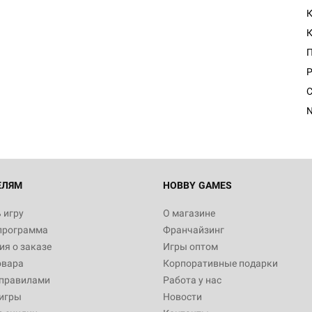
К
Настольная игра Hobby Worl
Египта
Р
1 991
N
Настольная игра Hobby World
Белая смерть
12 990
ЕЛЯМ
HOBBY GAMES
 игру
О магазине
программа
Франчайзинг
Настольная игра Hobby Worl
я о заказе
Игры оптом
Аркхэма. Карточная игра
овара
Корпоративные подарки
3 490
 правилами
Работа у нас
игры
Новости