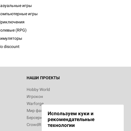
азуальные игры
Компьютерные игры
Приключения
d Монстры
олевые (RPG)
Симуляторы
o discount
 Зомбицид:
НАШИ ПРОЕКТЫ
Hobby World
Игрокон
d Ужас
Warforge
Мир фантастики
Используем куки и
Берсерк
рекомендательные
CrowdRepublic
технологии