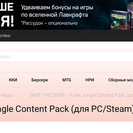
отеки
ККИ
Берсерк
MTG
НРИ
Сборные мо
 игры
DAVE THE DIVER - In the Jungle Content Pack (д
ngle Content Pack (для PC/Steam