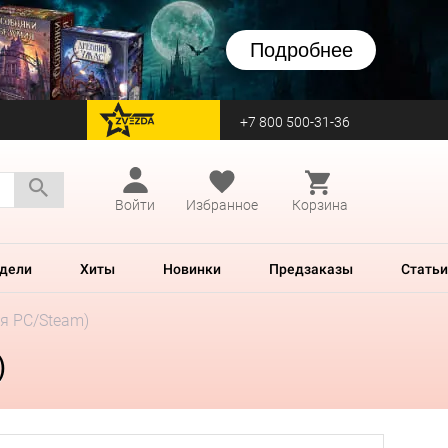
Подробнее
+7 800 500-31-36
перейти на Zvezda
Войти
Избранное
Корзина
дели
Хиты
Новинки
Предзаказы
Статьи
ля PC/Steam)
)