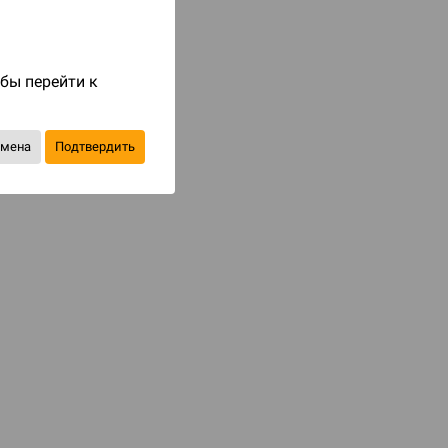
Код товара: 83818
1 290 ₽
обы перейти к
до 129
бонусов на следующие покупки
тмена
Подтвердить
Уведомить о наличии
В избранное