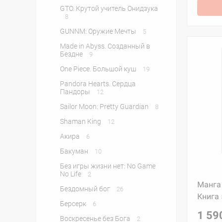
GTO. Крутой учитель Онидзука
8
GUNNM: Оружие Мечты
5
Made in Abyss. Созданный в
Бездне
9
One Piece. Большой куш
19
Pandora Hearts. Сердца
Пандоры
12
Sailor Moon: Pretty Guardian
8
Shaman King
12
Акира
6
Бакуман
10
Без игры жизни нет: No Game
No Life
2
Манга 
Бездомный бог
26
Книга 
Берсерк
6
1 59
Воскресенье без Бога
2