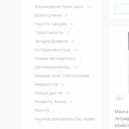
Восхождение Героя Щита
18
Врата Штейна
9
Гангста. Gangsta
8
Город Кислоты
2
Загадка Дьявола
5
Истории монстров
18
Клинок бессмертного
1
Магическая битва
13
Маримо хочет спасти бизнес
1
Медалистка
6
Милый дом Чи
12
18+
Моменты Жизни
4
Монстр
1
Манга 
тетрад
Научное доказательство любви
11
убийст