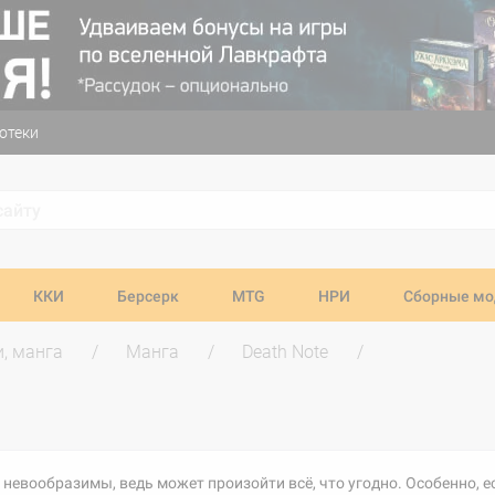
отеки
ККИ
Берсерк
MTG
НРИ
Сборные мо
и, манга
Манга
Death Note
 невообразимы, ведь может произойти всё, что угодно. Особенно, е