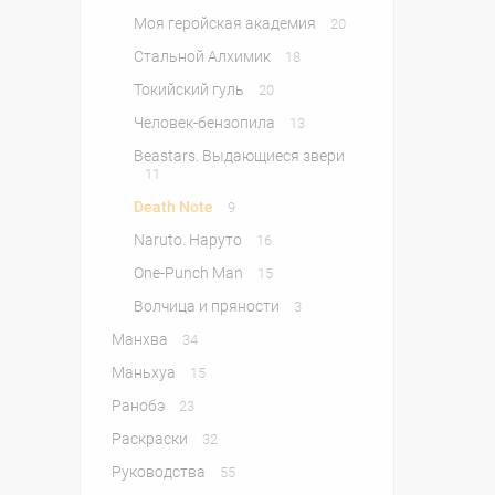
Моя геройская академия
20
Стальной Алхимик
18
Токийский гуль
20
Человек-бензопила
13
Beastars. Выдающиеся звери
11
Death Note
9
Naruto. Наруто
16
One-Punch Man
15
Волчица и пряности
3
Манхва
34
Маньхуа
15
Ранобэ
23
Раскраски
32
Руководства
55