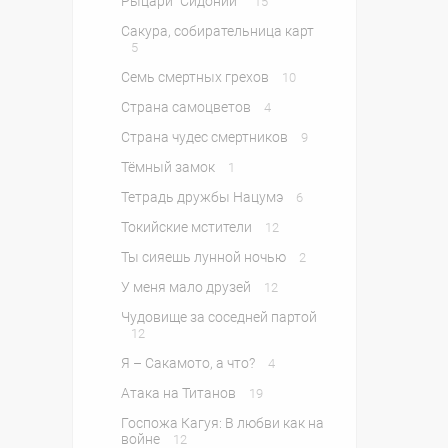
Рыцари "Сидонии"
15
Сакура, собирательница карт
5
Семь смертных грехов
10
Страна самоцветов
4
Страна чудес смертников
9
Тёмный замок
1
Тетрадь дружбы Нацумэ
6
Токийские мстители
12
Ты сияешь лунной ночью
2
У меня мало друзей
12
Чудовище за соседней партой
12
Я – Сакамото, а что?
4
Атака на Титанов
19
Госпожа Кагуя: В любви как на
войне
12