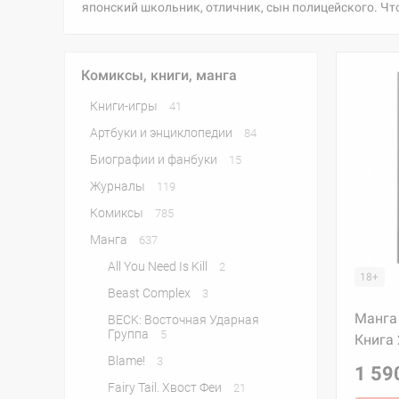
японский школьник, отличник, сын полицейского. Что
Комиксы, книги, манга
Книги-игры
41
Артбуки и энциклопедии
84
Биографии и фанбуки
15
Журналы
119
Комиксы
785
Манга
637
All You Need Is Kill
2
18+
Beast Complex
3
Манга 
BECK: Восточная Ударная
Группа
5
Книга 
Blame!
3
1 59
Fairy Tail. Хвост Феи
21