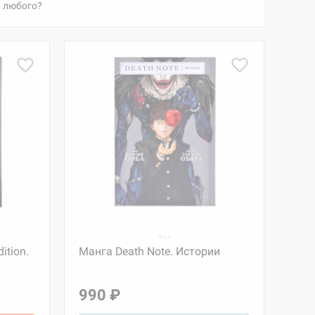
ь любого?
ition.
Манга Death Note. Истории
990 ₽