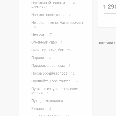
Нахальный принц и кошка-
1 29
несмеяна
7
Начало после конца
2
Не дразни меня, Нагаторо-сан!
4
Нелюдь
17
Огненный удар
4
Показано то
Очень приятно, бог
25
Паразит
3
Призрак в доспехах
3
Проза бродячих псов
12
Прощайте, Горе-Учитель
4
Пустая шкатулка и нулевая
Мария
7
Путь домохозяина
9
Радиант
3