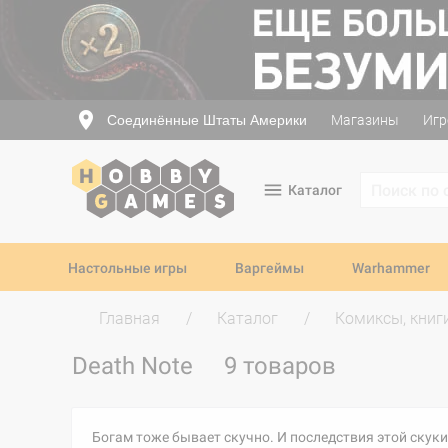
Соединённые Штаты Америки
Магазины
Игр
Каталог
Настольные игры
Варгеймы
Warhammer
Главная
Каталог
Комиксы, книг
Death Note
9 товаров
Богам тоже бывает скучно. И последствия этой скуки