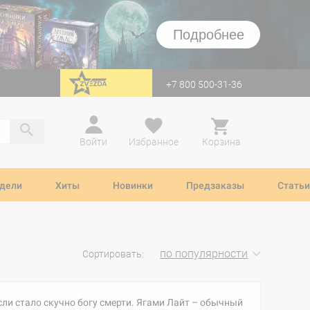
Подробнее
+7 800 500-31-36
перейти на Zvezda
Войти
Избранное
Корзина
дели
Хиты
Новинки
Предзаказы
Статьи
по популярности
Сортировать:
сли стало скучно богу смерти. Ягами Лайт – обычный