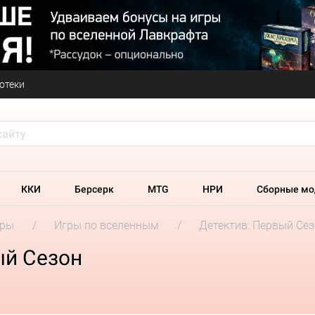
отеки
ККИ
Берсерк
MTG
НРИ
Сборные мо
гры
Игры по вселенным
Детектив: Первый Се
ый Сезон