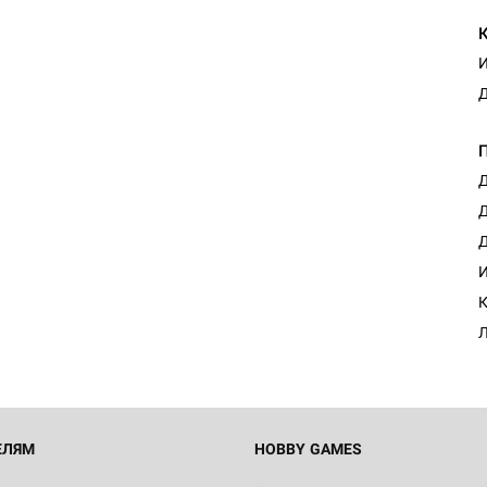
И
Д
Д
Д
Д
И
К
Л
ЕЛЯМ
HOBBY GAMES