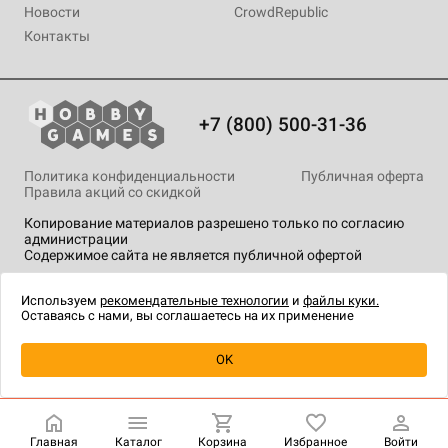
Новости
CrowdRepublic
Контакты
+7 (800) 500-31-36
Политика конфиденциальности
Публичная оферта
Правила акций со скидкой
Копирование материалов разрешено только по согласию
администрации
Содержимое сайта не является публичной офертой
На сайте Hobby Games применяются
рекомендательные
технологии
.
Используем
рекомендательные технологии
и
файлы куки.
Оставаясь с нами, вы соглашаетесь на их применение
Уведомить о наличии
OK
Главная
Каталог
Корзина
Избранное
Войти