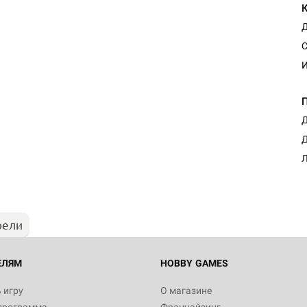
Д
С
И
Д
Настольная игра Hobby Worl
Д
"Мир фантастики. Спецвыпус
Стругацкие"
Л
1 490
рели
Настольная игра Hobby Worl
империи: Боевая тревога
799
ЕЛЯМ
HOBBY GAMES
 игру
О магазине