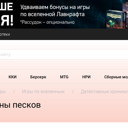
отеки
ККИ
Берсерк
MTG
НРИ
Сборные мо
гры
Игры по вселенным
Детективные хроники
йны песков