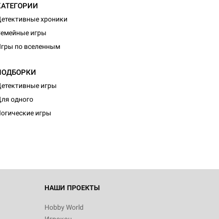
КАТЕГОРИИ
етективные хроники
емейные игры
гры по вселенным
ПОДБОРКИ
етективные игры
d Журнал
ля одного
к: Братья
огические игры
d Звёздные
НАШИ ПРОЕКТЫ
Hobby World