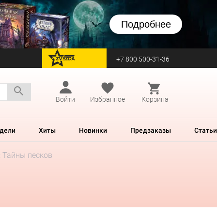
Подробнее
+7 800 500-31-36
перейти на Zvezda
Войти
Избранное
Корзина
дели
Хиты
Новинки
Предзаказы
Статьи
: Тайны песков