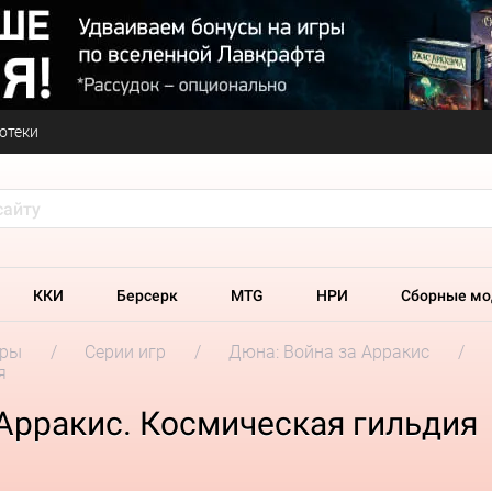
отеки
ККИ
Берсерк
MTG
НРИ
Сборные мо
гры
Серии игр
Дюна: Война за Арракис
я
Арракис. Космическая гильдия