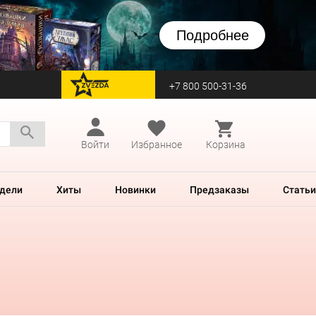
Подробнее
+7 800 500-31-36
перейти на Zvezda
Войти
Избранное
Корзина
дели
Хиты
Новинки
Предзаказы
Статьи