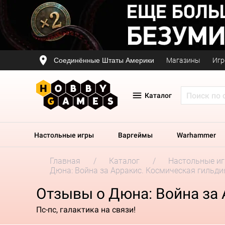
Соединённые Штаты Америки
Магазины
Игр
Каталог
Настольные игры
Варгеймы
Warhammer
Главная
Каталог
Настольные и
Дюна: Война за Арракис. Космическая гильди
Отзывы о Дюна: Война за 
Пс-пс, галактика на связи!