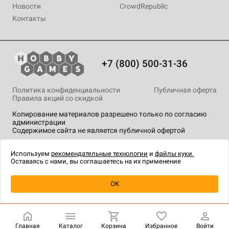
Новости
CrowdRepublic
Контакты
+7 (800) 500-31-36
Политика конфиденциальности
Публичная оферта
Правила акций со скидкой
Копирование материалов разрешено только по согласию
администрации
Содержимое сайта не является публичной офертой
На сайте Hobby Games применяются
рекомендательные
технологии
.
Используем
рекомендательные технологии
и
файлы куки.
Оставаясь с нами, вы соглашаетесь на их применение
Уведомить о наличии
OK
Главная
Каталог
Корзина
Избранное
Войти