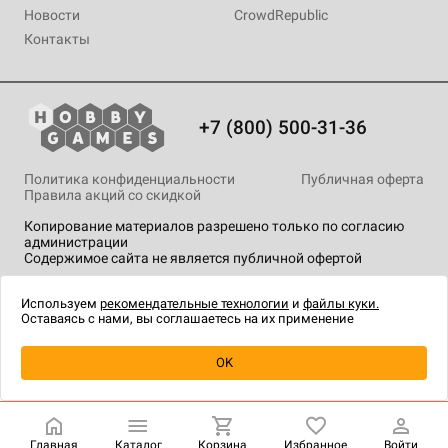
Новости
CrowdRepublic
Контакты
+7 (800) 500-31-36
Политика конфиденциальности
Публичная оферта
Правила акций со скидкой
Копирование материалов разрешено только по согласию
администрации
Содержимое сайта не является публичной офертой
На сайте Hobby Games применяются
рекомендательные
технологии
.
Используем
рекомендательные технологии
и
файлы куки.
Оставаясь с нами, вы соглашаетесь на их применение
Уведомить о наличии
OK
Главная
Каталог
Корзина
Избранное
Войти