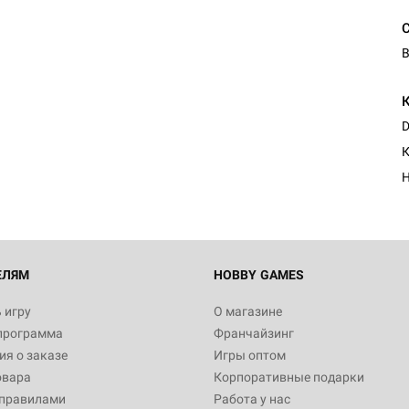
В
Настольная игра Hobby Worl
Египта
D
1 991
К
Н
Настольная игра Hobby World
Белая смерть
12 990
ЕЛЯМ
HOBBY GAMES
 игру
О магазине
программа
Франчайзинг
Настольная игра Hobby Worl
я о заказе
Игры оптом
Аркхэма. Карточная игра
овара
Корпоративные подарки
3 490
 правилами
Работа у нас