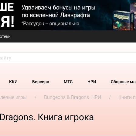
отеки
ККИ
Берсерк
MTG
НРИ
Сборные мо
олевые игры
Dungeons & Dragons. НРИ
Книги 
Dragons. Книга игрока