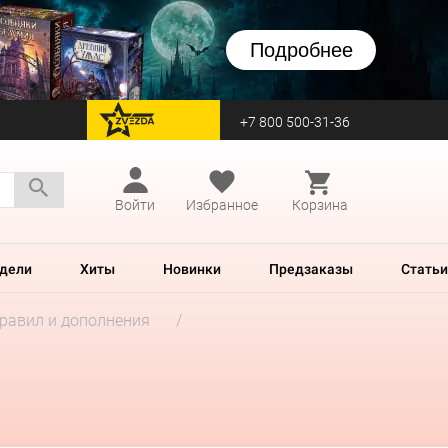
Подробнее
+7 800 500-31-36
перейти на Zvezda
Войти
Избранное
Корзина
дели
Хиты
Новинки
Предзаказы
Статьи
правил и дополнения