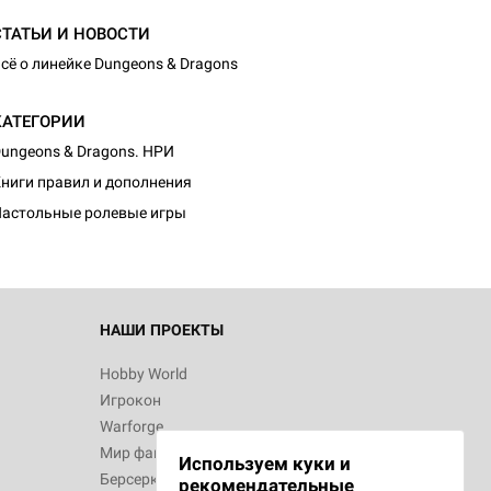
СТАТЬИ И НОВОСТИ
сё о линейке Dungeons & Dragons
КАТЕГОРИИ
d Монстры
ungeons & Dragons. НРИ
ниги правил и дополнения
астольные ролевые игры
 Зомбицид:
НАШИ ПРОЕКТЫ
Hobby World
Игрокон
d Ужас
Warforge
Мир фантастики
Используем куки и
Берсерк
рекомендательные