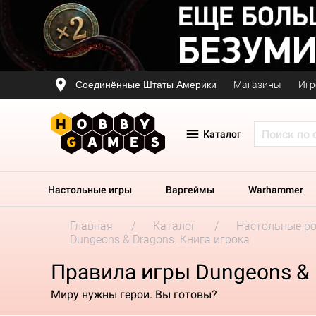
Соединённые Штаты Америки
Магазины
Игр
Каталог
Настольные игры
Варгеймы
Warhammer
Главная
Каталог
Настольные р
Dungeons & Dragons. Книга игрока
Правила игры Dungeons & 
Миру нужны герои. Вы готовы?