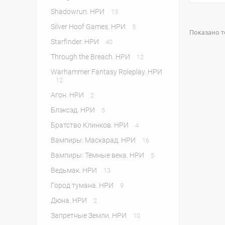
Shadowrun. НРИ
13
Silver Hoof Games. НРИ
5
Показано то
Starfinder. НРИ
40
Through the Breach. НРИ
12
Warhammer Fantasy Roleplay. НРИ
12
Агон. НРИ
2
Блэксэд. НРИ
5
Братство Клинков. НРИ
4
Вампиры: Маскарад. НРИ
16
Вампиры: Тёмные века. НРИ
5
Ведьмак. НРИ
13
Город тумана. НРИ
9
Дюна. НРИ
2
Запретные Земли. НРИ
10