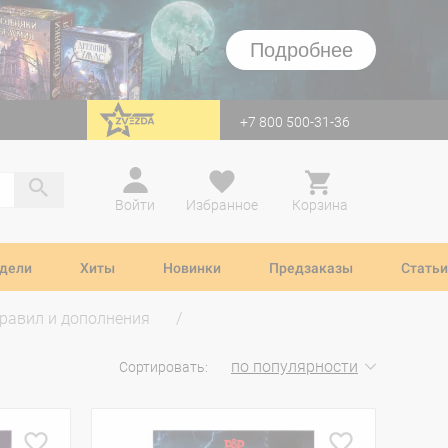
Подробнее
+7 800 500-31-36
перейти на Zvezda
Войти
Избранное
Корзина
дели
Хиты
Новинки
Предзаказы
Статьи
правил и дополнения
по популярности
Сортировать: