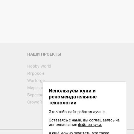
НАШИ ПРОЕКТЫ
Hobby World
Игрокон
Warforge
Мир фантастики
Используем куки и
Берсерк
рекомендательные
CrowdRepublic
технологии
Это чтобы сайт работал лучше.
Оставаясь с нами, вы соглашаетесь на
использование
файлов куки.
А ещё можно почитать, что такое