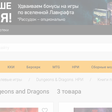
отеки
ККИ
Берсерк
MTG
НРИ
Сборные мо
олевые игры
Dungeons & Dragons. НРИ
Книги 
geons and Dragons
3 товара