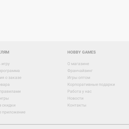
ЕЛЯМ
HOBBY GAMES
 игру
О магазине
программа
Франчайзинг
я о заказе
Игры оптом
овара
Корпоративные подарки
 правилами
Работа у нас
игры
Новости
з скидки
Контакты
е приложение