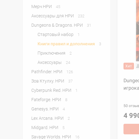
Мерч НРИ
45
Аксессуары для НРИ
232
Dungeons & Dragons. НРИ
31
Стартовый набор
1
Книги правил и дополнения
3
Приключения
2
Аксессуары
24
Хит
Pathfinder. НРИ
126
Dungeo
Зов Ктулху. НРИ
37
игрок
Cyberpunk Red. НРИ
1
Fateforge. НРИ
8
50 отзы
Genesys. НРИ
4
4 99
Lex Arcana. НРИ
2
Midgard. НРИ
5
Savage Worlds. НРИ
16