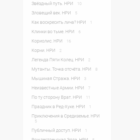
Звёздный путь. НРИ
10
Зловещий век. НРИ
5
Как воскресить лича? НРИ
1
Клинки во тьме. НРИ
6
Кориолис. НРИ
16
Корни. НРИ
2
Легенда Пяти Колец. НРИ
2
Мутанты. Точка отсчёта. НРИ
8
Мышиная Стража. НРИ
3
Неизвестные Армии. НРИ
7
По ту сторону Врат. НРИ
11
Праздник в Ред-Хуке. НРИ
1
Приключения в Средиземье. НРИ
5
Публичный доступ. НРИ
1
Рождественская Эдда. НРИ
5