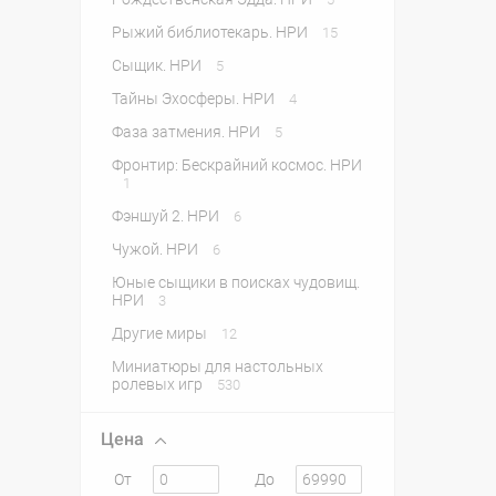
Рыжий библиотекарь. НРИ
15
Сыщик. НРИ
5
Тайны Эхосферы. НРИ
4
Фаза затмения. НРИ
5
Фронтир: Бескрайний космос. НРИ
1
Фэншуй 2. НРИ
6
Чужой. НРИ
6
Юные сыщики в поисках чудовищ.
НРИ
3
Другие миры
12
Миниатюры для настольных
ролевых игр
530
Цена
От
До