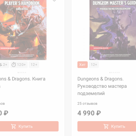
2+
120+
12+
Хит
12+
ns & Dragons. Книга
Dungeons & Dragons.
а
Руководство мастера
подземелий
вов
25 отзывов
0 ₽
4 990 ₽
Купить
Купить