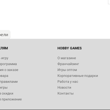
рели
ЕЛЯМ
HOBBY GAMES
 игру
О магазине
программа
Франчайзинг
я о заказе
Игры оптом
овара
Корпоративные подарки
 правилами
Работа у нас
игры
Новости
з скидки
Контакты
е приложение