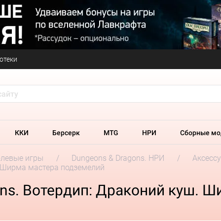
отеки
ККИ
Берсерк
MTG
НРИ
Сборные мо
олевые игры
Dungeons & Dragons. НРИ
Аксесс
. Ширма мастера подземелий
ns. Вотердип: Драконий куш. 