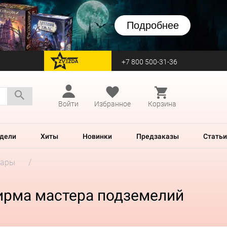
Подробнее
+7 800 500-31-36
перейти на Zvezda
Войти
Избранное
Корзина
дели
Хиты
Новинки
Предзаказы
Статьи
уары
Ширма мастера подземелий