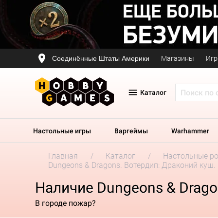
Соединённые Штаты Америки
Магазины
Игр
Каталог
Настольные игры
Варгеймы
Warhammer
Главная
Каталог
Настольные р
Dungeons & Dragons. Вотердип: Драконий куш
Наличие Dungeons & Drago
В городе пожар?