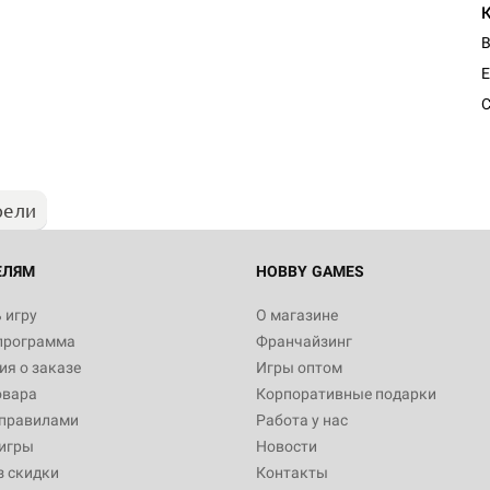
E
C
рели
ЕЛЯМ
HOBBY GAMES
 игру
О магазине
программа
Франчайзинг
я о заказе
Игры оптом
овара
Корпоративные подарки
 правилами
Работа у нас
игры
Новости
з скидки
Контакты