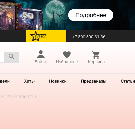
Подробнее
+7 800 500-31-36
перейти на Zvezda
Войти
Избранное
Корзина
дели
Хиты
Новинки
Предзаказы
Статьи
: Earth Elementals