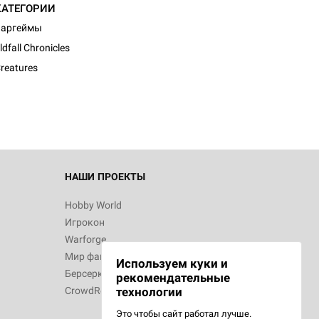
КАТЕГОРИИ
Варгеймы
ldfall Chronicles
reatures
НАШИ ПРОЕКТЫ
Hobby World
Игрокон
Warforge
Мир фантастики
Используем куки и
Берсерк
рекомендательные
CrowdRepublic
технологии
Это чтобы сайт работал лучше.