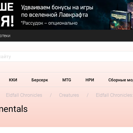
отеки
ККИ
Берсерк
MTG
НРИ
Сборные мо
Eldfall Chronicles
Creatures
Eldfall Chronicles
ementals