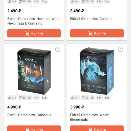
2-4
30-120
14+
Eng
2-4
30-120
14+
Eng
2 490 ₽
3 490 ₽
Eldfall Chronicles: Northern Wind.
Eldfall Chronicles: Golems
Nekomata & Komainu
Купить
Купить
2-4
30-120
14+
Eng
2-4
30-120
14+
Eng
4 990 ₽
3 990 ₽
Eldfall Chronicles: Colossus
Eldfall Chronicles: Water
Elementals
Купить
Купить