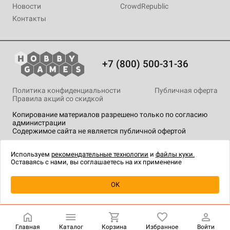
Новости
CrowdRepublic
Контакты
+7 (800) 500-31-36
Политика конфиденциальности
Публичная оферта
Правила акций со скидкой
Копирование материалов разрешено только по согласию
администрации
Содержимое сайта не является публичной офертой
На сайте Hobby Games применяются
рекомендательные
технологии
.
Используем
рекомендательные технологии
и
файлы куки.
Оставаясь с нами, вы соглашаетесь на их применение
OK
Купить
| 1 490 ₽
Главная
Каталог
Корзина
Избранное
Войти