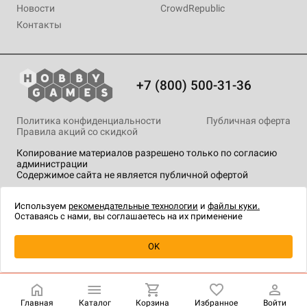
Новости
CrowdRepublic
Контакты
+7 (800) 500-31-36
Политика конфиденциальности
Публичная оферта
Правила акций со скидкой
Копирование материалов разрешено только по согласию
администрации
Содержимое сайта не является публичной офертой
На сайте Hobby Games применяются
рекомендательные
технологии
.
Используем
рекомендательные технологии
и
файлы куки.
Оставаясь с нами, вы соглашаетесь на их применение
OK
Купить
| 1 490 ₽
Главная
Каталог
Корзина
Избранное
Войти