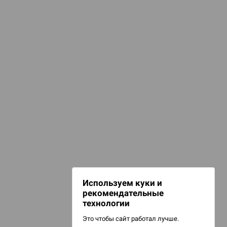
КАТЕГОРИИ
d Журнал
аборы для покера
к: Братья
игурки и сувениры
d Звёздные
НАШИ ПРОЕКТЫ
Hobby World
Игрокон
d Сумерки
Warforge
: Грозовой
Мир фантастики
Используем куки и
Берсерк
рекомендательные
CrowdRepublic
технологии
Это чтобы сайт работал лучше.