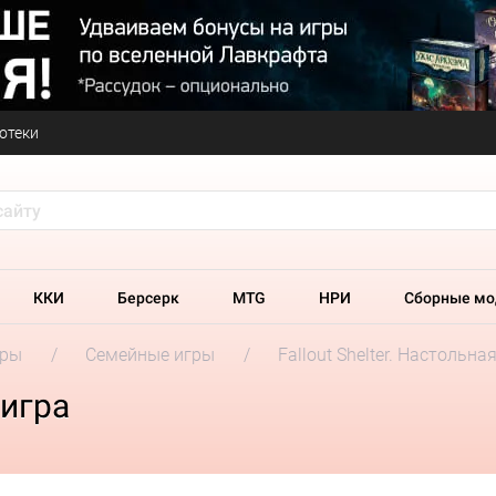
отеки
ККИ
Берсерк
MTG
НРИ
Сборные мо
гры
Семейные игры
Fallout Shelter. Настольна
 игра