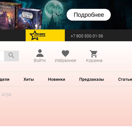
Подробнее
+7 800 500-31-36
перейти на Zvezda
Войти
Избранное
Корзина
дели
Хиты
Новинки
Предзаказы
Статьи
я игра