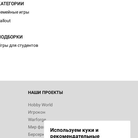
КАТЕГОРИИ
емейные игры
allout
d Журнал
ПОДБОРКИ
к: Братья
гры для студентов
d Звёздные
НАШИ ПРОЕКТЫ
Hobby World
Игрокон
d Сумерки
Warforge
: Грозовой
Мир фантастики
Используем куки и
Берсерк
рекомендательные