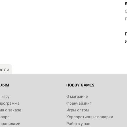
С
F
Настольная игра Hobby Worl
"Мир фантастики. Спецвыпус
Стругацкие"
И
1 490
рели
Настольная игра Hobby Worl
империи: Боевая тревога
799
ЕЛЯМ
HOBBY GAMES
 игру
О магазине
программа
Франчайзинг
Настольная игра Hobby Worl
я о заказе
Игры оптом
империи. Четвёртая редакция
овара
Корпоративные подарки
Рубеж
12 990
 правилами
Работа у нас