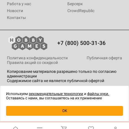
Работа у нас
Берсерк
Новости
CrowdRepublic
Контакты
+7 (800) 500-31-36
Политика конфиденциальности
Публичная оферта
Правила акций со скидкой
Копирование материалов разрешено только по согласию
администрации
Содержимое сайта не является публичной офертой
На сайте Hobby Games применяются
рекомендательные
технологии
.
Используем
рекомендательные технологии
и
файлы куки.
Оставаясь с нами, вы соглашаетесь на их применение
OK
Купить
| 4 990 ₽