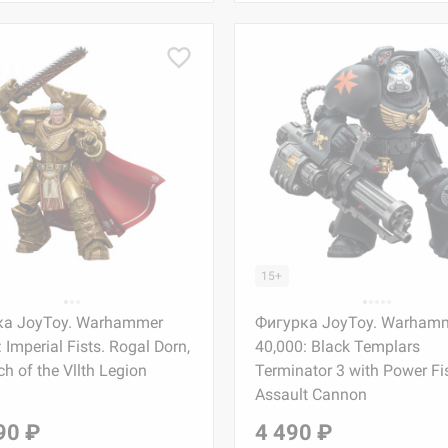
15+
ка JoyToy. Warhammer
Фигурка JoyToy. Warham
 Imperial Fists. Rogal Dorn,
40,000: Black Templars
h of the Vllth Legion
Terminator 3 with Power Fi
Assault Cannon
90 ₽
4 490 ₽