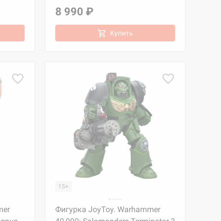
8 990 ₽
Купить
15+
mer
Фигурка JoyToy. Warhammer