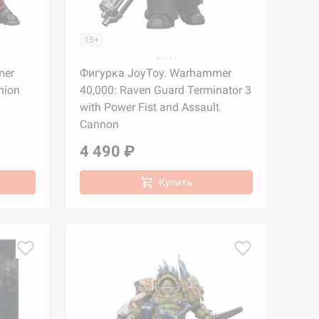
15+
mer
Фигурка JoyToy. Warhammer
nion
40,000: Raven Guard Terminator 3
with Power Fist and Assault
Cannon
4 490 ₽
Купить