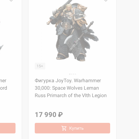
15+
mer
Фигурка JoyToy. Warhammer
lord
30,000: Space Wolves Leman
Russ Primarch of the VIth Legion
17 990 ₽
Купить