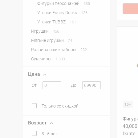
Фигурки персонажей
635
Уточки Funny Ducks
136
Уточки TUBBZ
151
Игрушки
456
Мягкие игрушки
74
Развивающие наборы
232
Сувениры
1 333
Цена
От
До
15+
Только со скидкой
Фигур
Возраст
40,000
Dante
3 - 5 лет