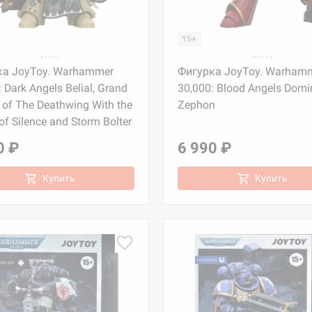
15+
ка JoyToy. Warhammer
Фигурка JoyToy. Warham
 Dark Angels Belial, Grand
30,000: Blood Angels Domi
 of The Deathwing With the
Zephon
of Silence and Storm Bolter
0 ₽
6 990 ₽
Купить
Купить