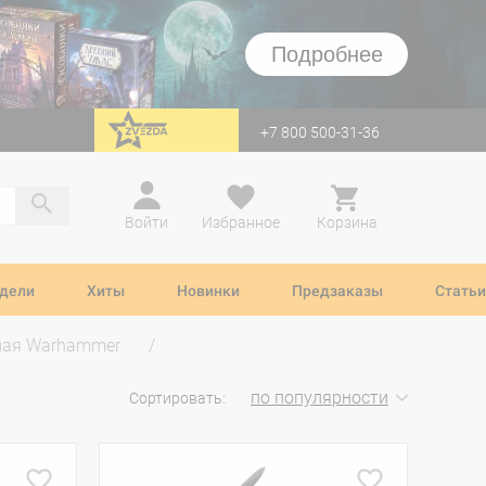
Подробнее
+7 800 500-31-36
перейти на Zvezda
Войти
Избранное
Корзина
дели
Хиты
Новинки
Предзаказы
Статьи
ная Warhammer
по популярности
Сортировать: