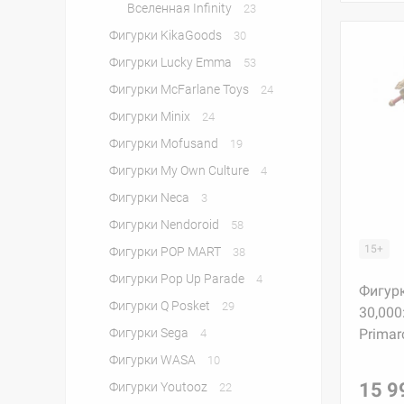
Вселенная Infinity
23
Фигурки KikaGoods
30
Фигурки Lucky Emma
53
Фигурки McFarlane Toys
24
Фигурки Minix
24
Фигурки Mofusand
19
Фигурки My Own Culture
4
Фигурки Neca
3
Фигурки Nendoroid
58
15+
Фигурки POP MART
38
Фигурки Pop Up Parade
4
Фигур
Фигурки Q Posket
29
30,000:
Фигурки Sega
Primarc
4
Фигурки WASA
10
15 9
Фигурки Youtooz
22