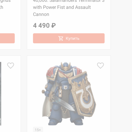
agnus
40,000: Salamanders Terminator 3
th
with Power Fist and Assault
Cannon
4 490 ₽
Купить
15+