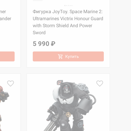
mer
Фигурка JoyToy. Space Marine 2:
ander
Ultramarines Victrix Honour Guard
with Storm Shield And Power
Sword
5 990 ₽
Купить