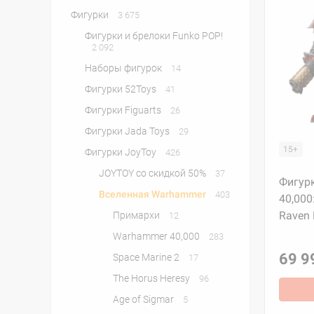
Фигурки
3 675
Фигурки и брелоки Funko POP!
2 092
Наборы фигурок
14
Фигурки 52Toys
41
Фигурки Figuarts
26
Фигурки Jada Toys
29
15+
Фигурки JoyToy
426
JOYTOY со скидкой 50%
37
Фигур
Вселенная Warhammer
403
40,000
Raven 
Примархи
12
Warhammer 40,000
283
69 9
Space Marine 2
17
The Horus Heresy
96
Age of Sigmar
5