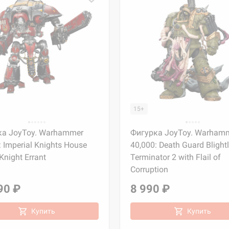
15+
ка JoyToy. Warhammer
Фигурка JoyToy. Warham
: Imperial Knights House
40,000: Death Guard Blight
Knight Errant
Terminator 2 with Flail of
Corruption
90 ₽
8 990 ₽
Купить
Купить