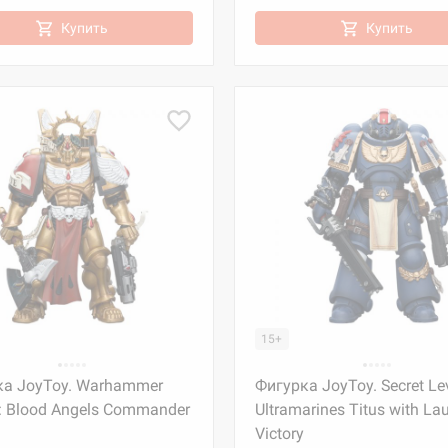
Купить
Купить
15+
ка JoyToy. Warhammer
Фигурка JoyToy. Secret Lev
: Blood Angels Commander
Ultramarines Titus with Lau
Victory