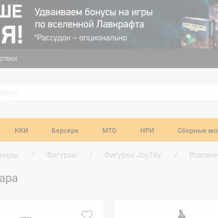
отеки
ККИ
Берсерк
MTG
НРИ
Сборные мо
ениры
Фигурки
Фигурки JoyToy
Вселен
вара