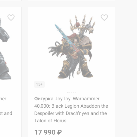
15+
mer
Фигурка JoyToy. Warhammer
40,000: Black Legion Abaddon the
st and
Despoiler with Drach'nyen and the
Talon of Horus
17 990 ₽