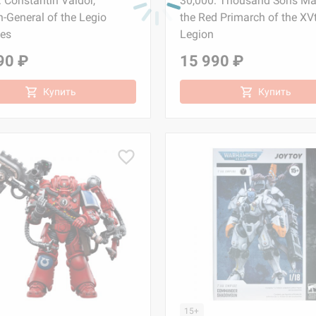
 Constantin Valdor,
30,000: Thousand Sons M
n-General of the Legio
the Red Primarch of the XV
es
Legion
90 ₽
15 990 ₽
Купить
Купить
15+