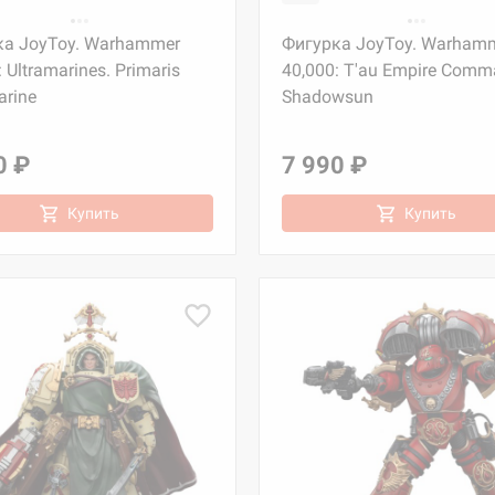
ка JoyToy. Warhammer
Фигурка JoyToy. Warham
 Ultramarines. Primaris
40,000: T'au Empire Comm
rine
Shadowsun
0 ₽
7 990 ₽
Купить
Купить