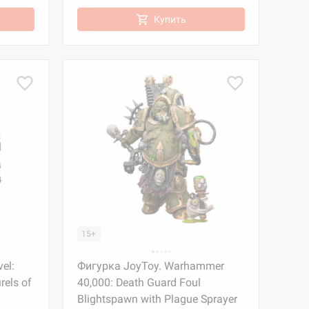
Купить
15+
el:
Фигурка JoyToy. Warhammer
rels of
40,000: Death Guard Foul
Blightspawn with Plague Sprayer