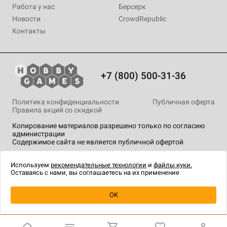
Работа у нас
Берсерк
Новости
CrowdRepublic
Контакты
+7 (800) 500-31-36
Политика конфиденциальности
Публичная оферта
Правила акций со скидкой
Копирование материалов разрешено только по согласию
администрации
Содержимое сайта не является публичной офертой
На сайте Hobby Games применяются
рекомендательные
технологии
.
Используем
рекомендательные технологии
и
файлы куки.
Оставаясь с нами, вы соглашаетесь на их применение
OK
Купить
| 4 990 ₽