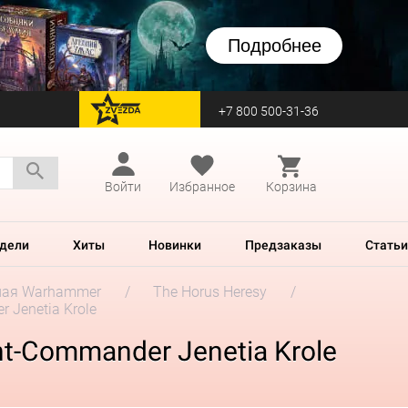
Подробнее
+7 800 500-31-36
перейти на Zvezda
Войти
Избранное
Корзина
дели
Хиты
Новинки
Предзаказы
Статьи
ная Warhammer
The Horus Heresy
r Jenetia Krole
ght-Commander Jenetia Krole