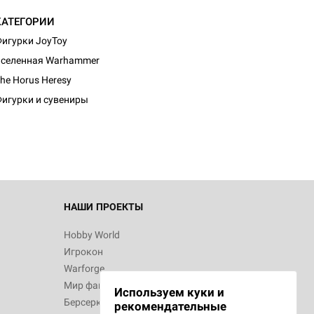
КАТЕГОРИИ
игурки JoyToy
селенная Warhammer
d Монстры
he Horus Heresy
игурки и сувениры
 Зомбицид:
НАШИ ПРОЕКТЫ
Hobby World
Игрокон
d Ужас
Warforge
Мир фантастики
Используем куки и
Берсерк
рекомендательные