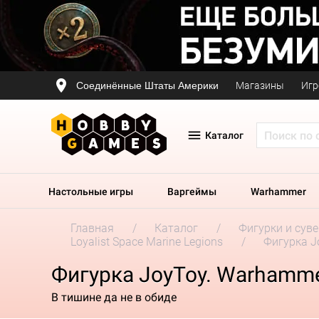
Соединённые Штаты Америки
Магазины
Игр
Каталог
Настольные игры
Варгеймы
Warhammer
Главная
Каталог
Фигурки и сув
Loyalist Space Marine Legions
Фигурка Jo
Фигурка JoyToy. Warhammer 
В тишине да не в обиде