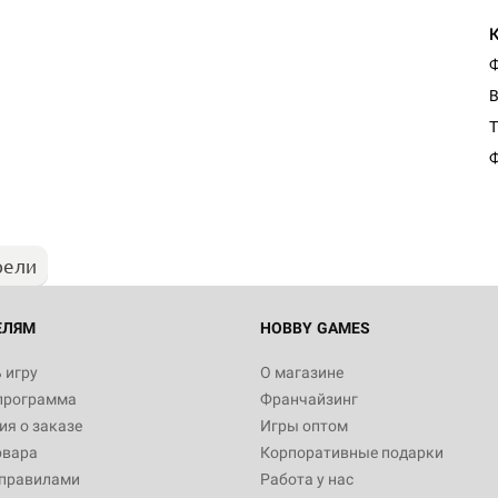
Ф
В
Настольная игра Hobby Worl
T
Египта
Ф
1 991
рели
Настольная игра Hobby World
Белая смерть
12 990
ЕЛЯМ
HOBBY GAMES
 игру
О магазине
программа
Франчайзинг
Настольная игра Hobby Worl
я о заказе
Игры оптом
Аркхэма. Карточная игра
овара
Корпоративные подарки
3 490
 правилами
Работа у нас