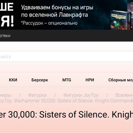
отеки
ККИ
Берсерк
MTG
НРИ
Сборные мо
ениры
Фигурки
Фигурки JoyToy
Вселен
yToy. Warhammer 30,000: Sisters of Silence. Knight-Commande
30,000: Sisters of Silence. Kni