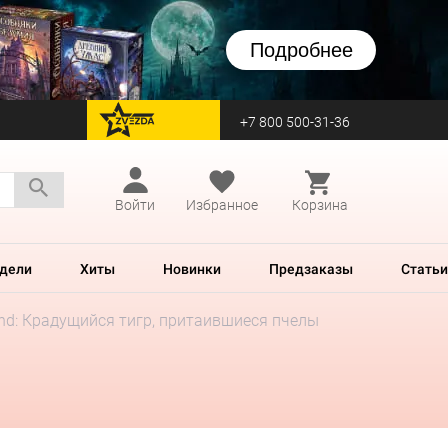
Подробнее
+7 800 500-31-36
перейти на Zvezda
Войти
Избранное
Корзина
дели
Хиты
Новинки
Предзаказы
Статьи
sland: Крадущийся тигр, притаившиеся пчелы