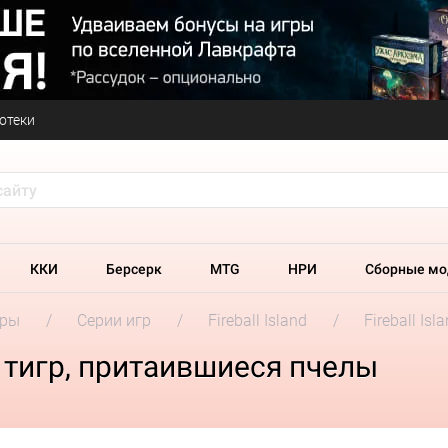
отеки
ККИ
Берсерк
MTG
НРИ
Сборные мо
гры
Серии игр
Fireball Island
Fireball I
ся тигр, притаившиеся пчелы