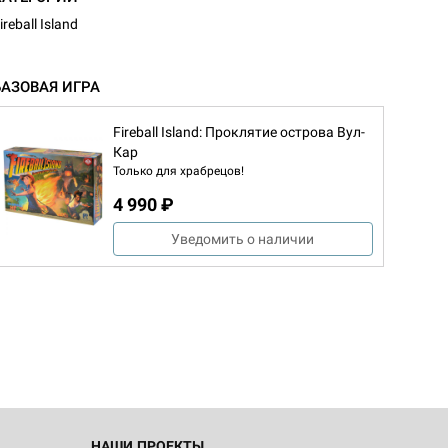
ireball Island
БАЗОВАЯ ИГРА
Fireball Island: Проклятие острова Вул-
Кар
Только для храбрецов!
4 990 ₽
Уведомить о наличии
d Журнал
к: Братья
d Звёздные
НАШИ ПРОЕКТЫ