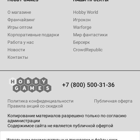
О магазине
Hobby World
Франчайзинг
Игрокон
Игры оптом
Warforge
Корпоративные подарки
Мир фантастики
Работа у нас
Берсерк
Новости
CrowdRepublic
Контакты
+7 (800) 500-31-36
Политика конфиденциальности
Публичная оферта
Правила акций со скидкой
Копирование материалов разрешено только по согласию
администрации
Содержимое сайта не является публичной офертой
На сайте Hobby Games применяются
рекомендательные
технологии
.
Используем
рекомендательные технологии
и
файлы куки.