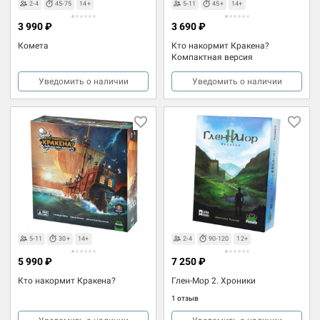
2-4
45-75
14+
5-11
45+
14+
3 990 ₽
3 690 ₽
Комета
Кто накормит Кракена?
Компактная версия
Уведомить о наличии
Уведомить о наличии
5-11
30+
14+
2-4
90-120
12+
5 990 ₽
7 250 ₽
Кто накормит Кракена?
Глен-Мор 2. Хроники
1 отзыв