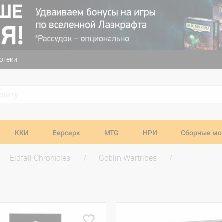
отеки
ККИ
Берсерк
MTG
НРИ
Сборные мо
Eldfall Chronicles
Goblin Wartribes