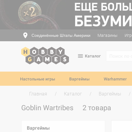
Соединённые Штаты Америки
Магазины
Игр
Каталог
Настольные игры
Варгеймы
Warhammer
Главная
Каталог
Варгеймы
Goblin Wartribes
2 товара
Варгеймы