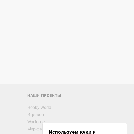
d Монстры
 Зомбицид:
НАШИ ПРОЕКТЫ
Hobby World
Игрокон
d Ужас
Warforge
Мир фантастики
Используем куки и