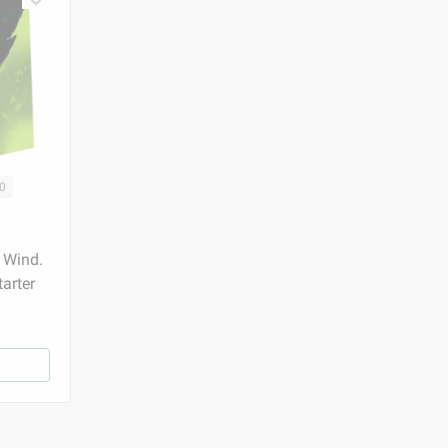
20
n Wind.
tarter