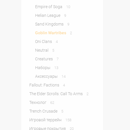
Empire of Soga
10
Helian League
9
Sand Kingdoms
9
Goblin Wartribes
2
Oni Clans
4
Neutral
5
Creatures
7
Наборы
13
Аксессуары
14
Fallout: Factions
4
The Elder Scrolls: Call To Arms
2
Технолог
62
Trench Crusade
5
Игровой террейн
158
Игровые покрытия
20