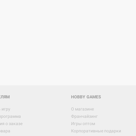
Настольная игра Hobby Worl
Египта
1 991
Настольная игра Hobby World
Белая смерть
12 990
ЕЛЯМ
HOBBY GAMES
 игру
О магазине
программа
Франчайзинг
Настольная игра Hobby Worl
я о заказе
Игры оптом
Аркхэма. Карточная игра
овара
Корпоративные подарки