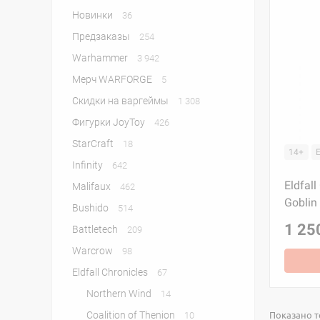
Новинки
36
Предзаказы
254
Warhammer
3 942
Мерч WARFORGE
5
Скидки на варгеймы
1 308
Фигурки JoyToy
426
StarСraft
18
14+
Infinity
642
Eldfall
Malifaux
462
Goblin
Bushido
514
1 25
Battletech
209
Warcrow
98
Eldfall Chronicles
67
Northern Wind
14
Показано то
Coalition of Thenion
10