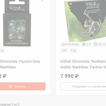
Дополнение
2-4
30-1
Eng
14+
Eng
 Chronicles: Faction Dice.
Eldfall Chronicles: Norther
 Wartribes
Goblin Wartribes. Faction S
0 ₽
7 990 ₽
Купить
Уведомить о наличии
варов: 2 из 2