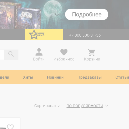
Подробнее
+7 800 500-31-36
перейти на Zvezda
Войти
Избранное
Корзина
дели
Хиты
Новинки
Предзаказы
Статьи
по популярности
Сортировать: