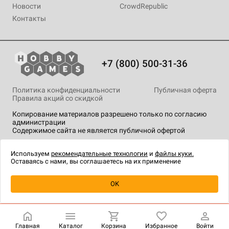
Новости
CrowdRepublic
Контакты
+7 (800) 500-31-36
Политика конфиденциальности
Публичная оферта
Правила акций со скидкой
Копирование материалов разрешено только по согласию
администрации
Содержимое сайта не является публичной офертой
На сайте Hobby Games применяются
рекомендательные
технологии
.
Используем
рекомендательные технологии
и
файлы куки.
Оставаясь с нами, вы соглашаетесь на их применение
Уведомить о наличии
OK
Главная
Каталог
Корзина
Избранное
Войти