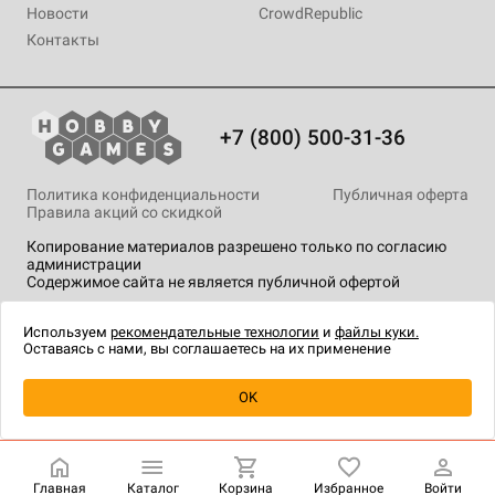
Новости
CrowdRepublic
Контакты
+7 (800) 500-31-36
Политика конфиденциальности
Публичная оферта
Правила акций со скидкой
Копирование материалов разрешено только по согласию
администрации
Содержимое сайта не является публичной офертой
На сайте Hobby Games применяются
рекомендательные
технологии
.
Используем
рекомендательные технологии
и
файлы куки.
Оставаясь с нами, вы соглашаетесь на их применение
Уведомить о наличии
OK
Главная
Каталог
Корзина
Избранное
Войти