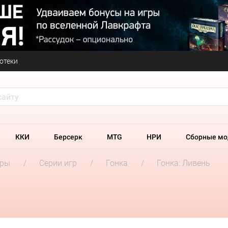
отеки
ККИ
Берсерк
MTG
НРИ
Сборные мо
гры
Серии игр
Гонка
Гонка: Ливень