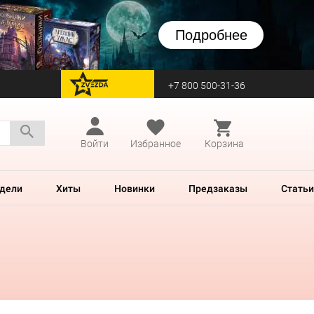
Подробнее
+7 800 500-31-36
перейти на Zvezda
Войти
Избранное
Корзина
дели
Хиты
Новинки
Предзаказы
Статьи