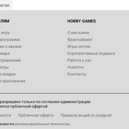
рели
ЕЛЯМ
HOBBY GAMES
 игру
О магазине
программа
Франчайзинг
я о заказе
Игры оптом
овара
Корпоративные подарки
 правилами
Работа у нас
игры
Новости
з скидки
Контакты
е приложение
разрешено только по согласию администрации
яется публичной офертой
ности
Публичная оферта
Правила акций со скидкой
меняются
рекомендательные технологии
.