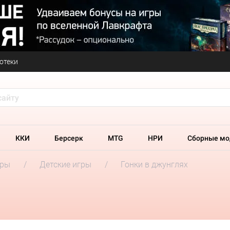
отеки
ККИ
Берсерк
MTG
НРИ
Сборные мо
гры
Детские игры
Гонки в джунглях