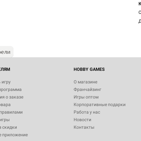
С
Д
рели
ЕЛЯМ
HOBBY GAMES
 игру
О магазине
программа
Франчайзинг
я о заказе
Игры оптом
овара
Корпоративные подарки
 правилами
Работа у нас
игры
Новости
з скидки
Контакты
е приложение