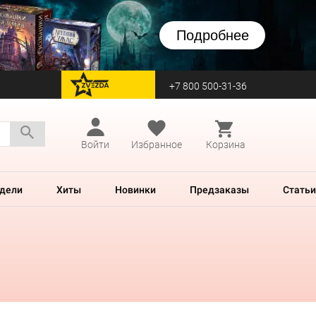
Подробнее
+7 800 500-31-36
перейти на Zvezda
Войти
Избранное
Корзина
дели
Хиты
Новинки
Предзаказы
Статьи