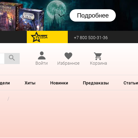
Подробнее
+7 800 500-31-36
перейти на Zvezda
Войти
Избранное
Корзина
дели
Хиты
Новинки
Предзаказы
Статьи