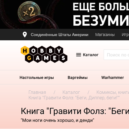
Соединённые Штаты Америки
Магазины
Игр
Каталог
Настольные игры
Варгеймы
Warhammer
Главная
Каталог
Комиксы, книг
Книга "Гравити Фолз: "Беги, Диппер, беги!""
Книга "Гравити Фолз: "Беги
"Мои ноги очень хорошо, и денди"