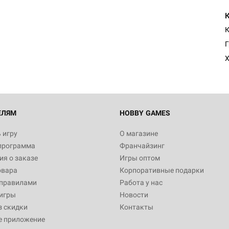
К
Г
Х
ЕЛЯМ
HOBBY GAMES
 игру
О магазине
программа
Франчайзинг
я о заказе
Игры оптом
овара
Корпоративные подарки
 правилами
Работа у нас
игры
Новости
з скидки
Контакты
е приложение