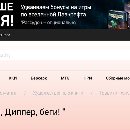
отеки
ККИ
Берсерк
MTG
НРИ
Сборные мо
и, манга
Художественные книги
Гравити Фолз
, Диппер, беги!""