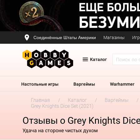
Соединённые Штаты Америки
Магазины
Игр
Каталог
Настольные игры
Варгеймы
Warhammer
Главная
Каталог
Варгеймы
Grey Knights Dice Set (2021)
Отзывы о Grey Knights Dice
Удача на стороне чистых духом