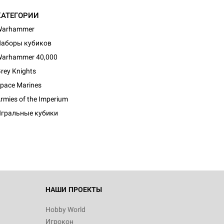
КАТЕГОРИИ
Warhammer
аборы кубиков
arhammer 40,000
rey Knights
pace Marines
d Монстры
rmies of the Imperium
гральные кубики
 Зомбицид:
НАШИ ПРОЕКТЫ
Hobby World
Игрокон