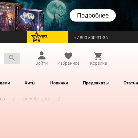
Подробнее
+7 800 500-31-36
перейти на Zvezda
Войти
Избранное
Корзина
дели
Хиты
Новинки
Предзаказы
Статьи
es
Grey Knights