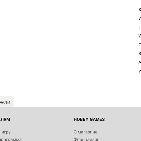
Н
W
G
S
Настольная игра Hobby Worl
A
Египта
И
1 991
рели
Настольная игра Hobby World
Белая смерть
12 990
ЕЛЯМ
HOBBY GAMES
 игру
О магазине
программа
Франчайзинг