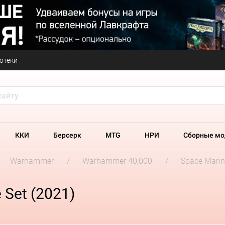
отеки
ККИ
Берсерк
MTG
НРИ
Сборные мо
Warhammer
Warhammer 40,000
Space Marin
 Set (2021)