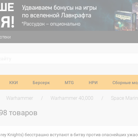
отеки
ККИ
Берсерк
MTG
НРИ
Сборные мо
Warhammer
Warhammer 40,000
Space Marin
98 товаров
ey Knights) бесстрашно вступают в битву против опаснейших ужа