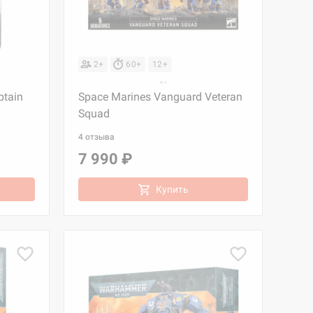
2+
60+
12+
ptain
Space Marines Vanguard Veteran
Squad
4 отзыва
7 990 ₽
Купить