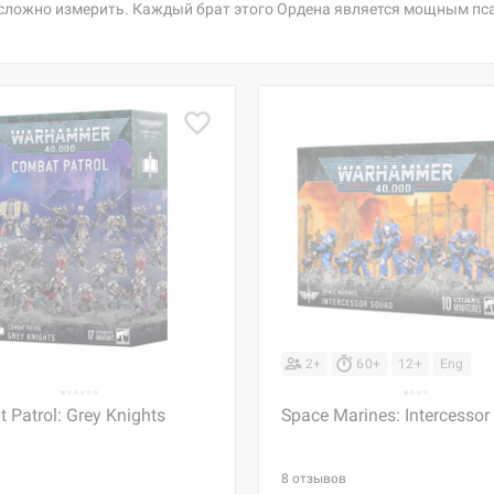
сложно измерить. Каждый брат этого Ордена является мощным псай
2+
60+
12+
Eng
 Patrol: Grey Knights
Space Marines: Intercesso
8 отзывов