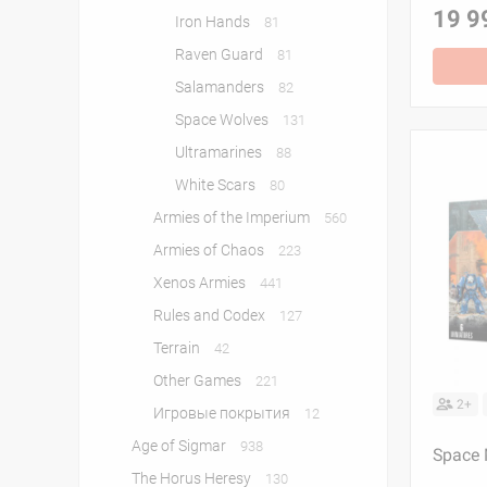
19 9
Iron Hands
81
Raven Guard
81
Salamanders
82
Space Wolves
131
Ultramarines
88
White Scars
80
Armies of the Imperium
560
Armies of Chaos
223
Xenos Armies
441
Rules and Codex
127
Terrain
42
Other Games
221
2+
Игровые покрытия
12
Age of Sigmar
938
Space 
The Horus Heresy
130