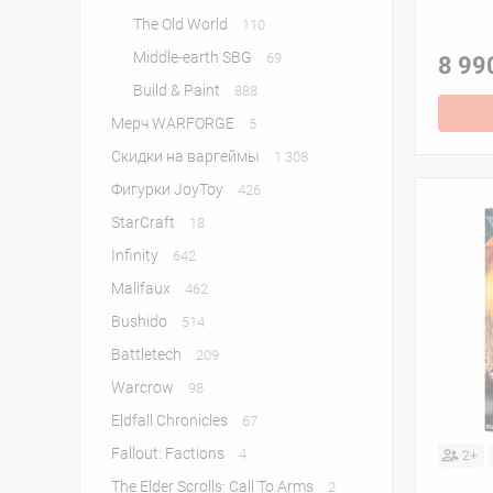
The Old World
110
Middle-earth SBG
69
8 99
Build & Paint
888
Мерч WARFORGE
5
Скидки на варгеймы
1 308
Фигурки JoyToy
426
StarСraft
18
Infinity
642
Malifaux
462
Bushido
514
Battletech
209
Warcrow
98
Eldfall Chronicles
67
Fallout: Factions
4
2+
The Elder Scrolls: Call To Arms
2