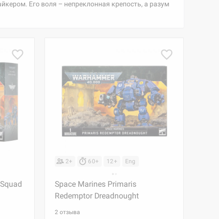
кером. Его воля – непреклонная крепость, а разум
2+
60+
12+
Eng
r Squad
Space Marines Primaris
Redemptor Dreadnought
2 отзыва