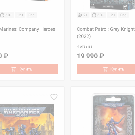
60+
12+
Eng
2+
60+
12+
Eng
Marines: Company Heroes
Combat Patrol: Grey Knight
(2022)
4 отзыва
0 ₽
19 990 ₽
Купить
Купить