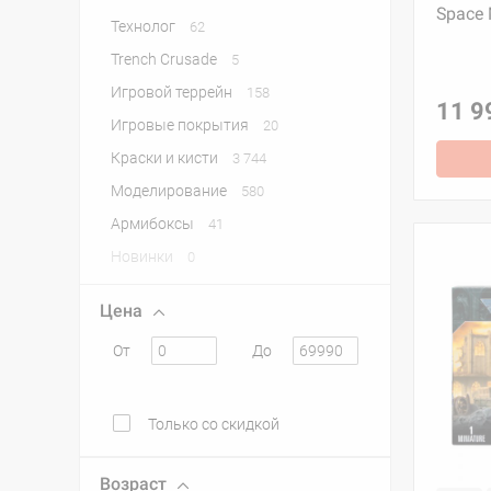
Space 
Технолог
62
Trench Crusade
5
Игровой террейн
158
11 9
Игровые покрытия
20
Краски и кисти
3 744
Моделирование
580
Армибоксы
41
Новинки
0
Цена
От
До
Только со скидкой
Возраст