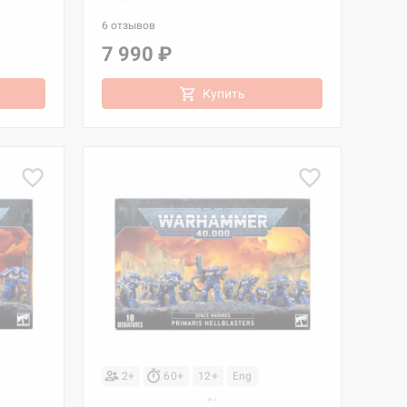
6 отзывов
7 990 ₽
Купить
2+
60+
12+
Eng