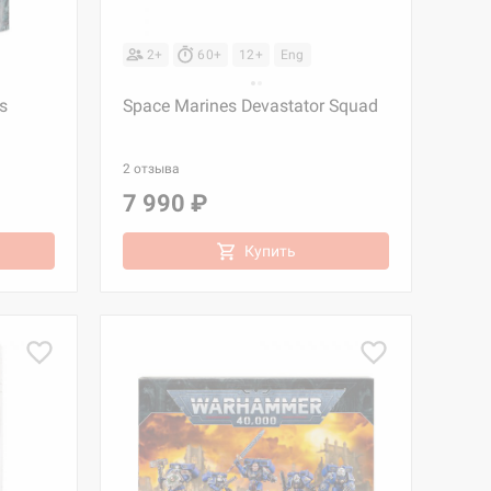
2+
60+
12+
Eng
s
Space Marines Devastator Squad
2 отзыва
7 990 ₽
Купить