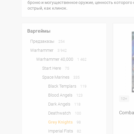
броню и могущественное оружие, ценность которого 
острый, как клинок.
Варгеймы
Предзаказы
254
Warhammer
3 942
Warhammer 40,000
1 462
Start Here
75
Space Marines
335
Black Templars
119
Blood Angels
123
12+
Dark Angels
118
Combat
Deathwatch
100
Grey Knights
98
Imperial Fists
82