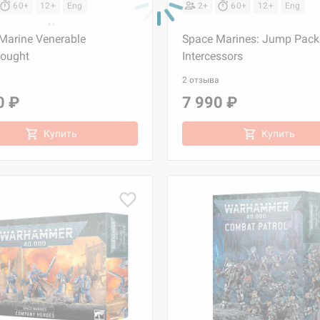
60+
12+
Eng
2+
60+
12+
Eng
Marine Venerable
Space Marines: Jump Pack
ought
Intercessors
2 отзыва
0 ₽
7 990 ₽
Купить
Купить