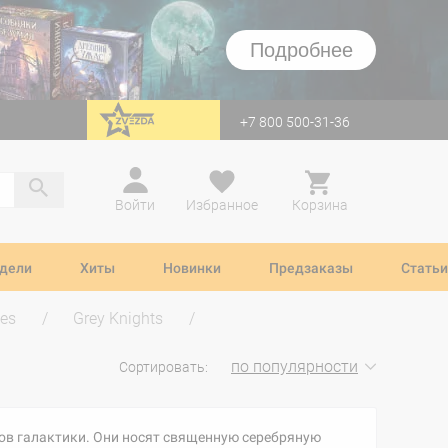
Подробнее
+7 800 500-31-36
перейти на Zvezda
Войти
Избранное
Корзина
дели
Хиты
Новинки
Предзаказы
Статьи
es
Grey Knights
по популярности
Сортировать:
сов галактики. Они носят священную серебряную