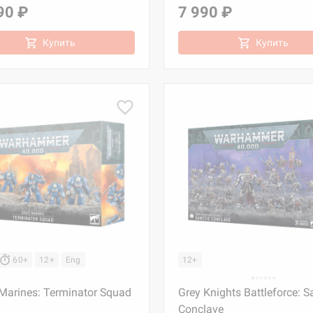
90 ₽
7 990 ₽
Купить
Купить
60+
12+
Eng
12+
Marines: Terminator Squad
Grey Knights Battleforce: S
Conclave