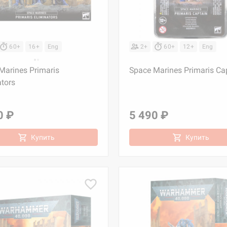
60+
16+
Eng
2+
60+
12+
Eng
Marines Primaris
Space Marines Primaris Ca
ators
0 ₽
5 490 ₽
Купить
Купить