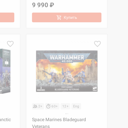
9 990 ₽
Купить
2+
60+
12+
Eng
anctic
Space Marines Bladeguard
Veterans