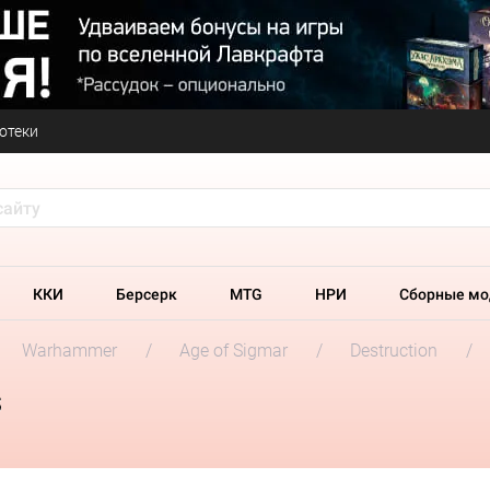
отеки
ККИ
Берсерк
MTG
НРИ
Сборные мо
Warhammer
Age of Sigmar
Destruction
s