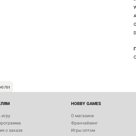
A
O
D
С
рели
ЕЛЯМ
HOBBY GAMES
 игру
О магазине
программа
Франчайзинг
я о заказе
Игры оптом