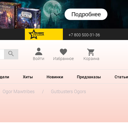
Подробнее
+7 800 500-31-36
перейти на Zvezda
Войти
Избранное
Корзина
дели
Хиты
Новинки
Предзаказы
Статьи
Ogor Mawtribes
Gutbusters Ogors