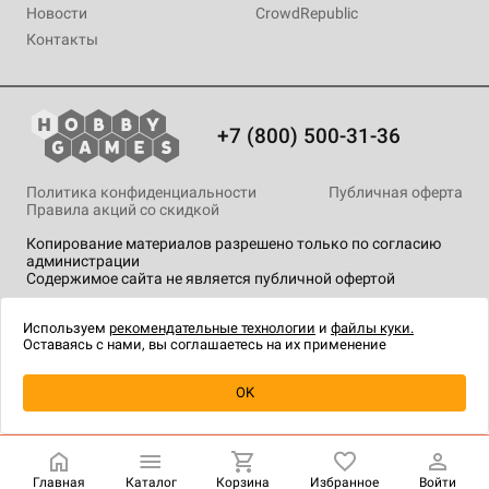
Новости
CrowdRepublic
Контакты
+7 (800) 500-31-36
Политика конфиденциальности
Публичная оферта
Правила акций со скидкой
Копирование материалов разрешено только по согласию
администрации
Содержимое сайта не является публичной офертой
На сайте Hobby Games применяются
рекомендательные
технологии
.
Используем
рекомендательные технологии
и
файлы куки.
Оставаясь с нами, вы соглашаетесь на их применение
OK
Купить
| 7 990 ₽
Главная
Каталог
Корзина
Избранное
Войти