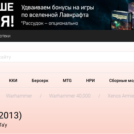
отеки
ККИ
Берсерк
MTG
НРИ
Сборные мо
Warhammer
Warhammer 40,000
Xenos Armi
2013)
а'у