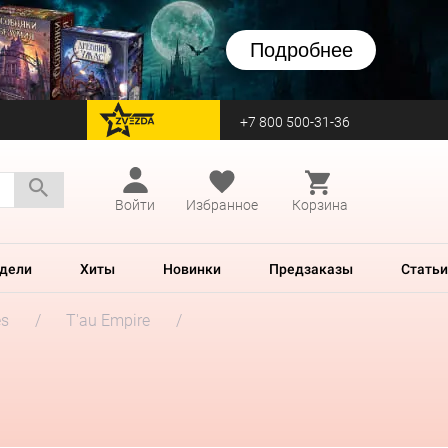
Подробнее
+7 800 500-31-36
перейти на Zvezda
Войти
Избранное
Корзина
дели
Хиты
Новинки
Предзаказы
Статьи
es
T'au Empire