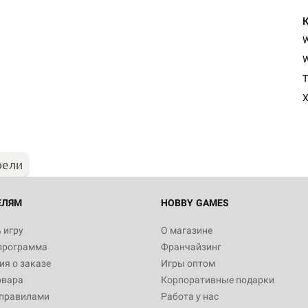
W
Настольная игра Hobby Worl
T
Египта
X
1 991
рели
Настольная игра Hobby World
Белая смерть
12 990
ЕЛЯМ
HOBBY GAMES
 игру
О магазине
программа
Франчайзинг
Настольная игра Hobby World
я о заказе
Игры оптом
Сердце роя. Дисплей бустеро
овара
Корпоративные подарки
3 490
 правилами
Работа у нас