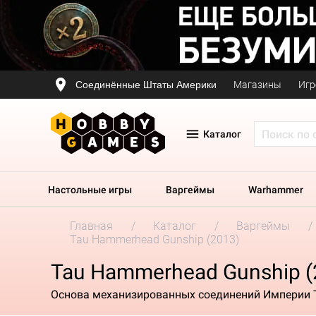
Соединённые Штаты Америки
Магазины
Игр
Каталог
Настольные игры
Варгеймы
Warhammer
Главная
Каталог
Варгеймы
Tau Hammerhead Gunship (2013)
Tau Hammerhead Gunship (
Основа механизированных соединений Империи Т