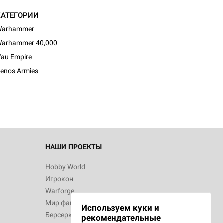
КАТЕГОРИИ
Warhammer
arhammer 40,000
d Монстры
'au Empire
enos Armies
 Зомбицид:
НАШИ ПРОЕКТЫ
Hobby World
Игрокон
 Берсерк.
Warforge
в
Мир фантастики
Используем куки и
Берсерк
рекомендательные