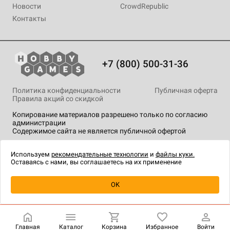
Новости
CrowdRepublic
Контакты
+7 (800) 500-31-36
Политика конфиденциальности
Публичная оферта
Правила акций со скидкой
Копирование материалов разрешено только по согласию
администрации
Содержимое сайта не является публичной офертой
На сайте Hobby Games применяются
рекомендательные
технологии
.
Используем
рекомендательные технологии
и
файлы куки.
Оставаясь с нами, вы соглашаетесь на их применение
Уведомить о наличии
OK
Главная
Каталог
Корзина
Избранное
Войти